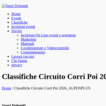
Skip
to
Home
content
Eventi
Classifiche
Iscrizioni eventi
Servizi
Iscrizioni On Line eventi e segreteria
Marketing
Materiali
Localizzazione e Videocontrollo
Cronometraggio
Lavora con noi
Chi Siamo
privacy
facebook
instagram
Classifiche Circuito Corri P
Home
/
Classifiche Circuito Corri Poi 2026_ALPENPLUS
Sport Dolomiti