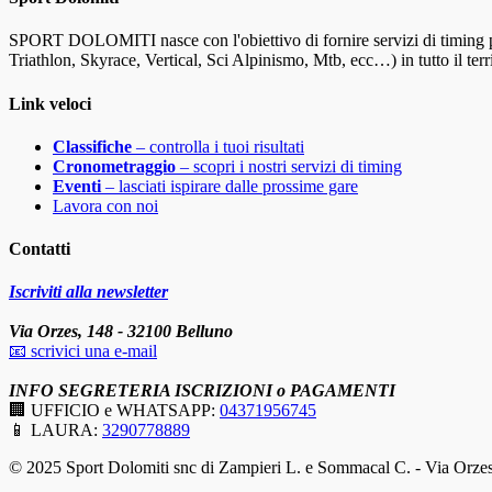
SPORT DOLOMITI nasce con l'obiettivo di fornire servizi di timing pr
Triathlon, Skyrace, Vertical, Sci Alpinismo, Mtb, ecc…) in tutto il terri
Link veloci
Classifiche
– controlla i tuoi risultati
Cronometraggio
– scopri i nostri servizi di timing
Eventi
– lasciati ispirare dalle prossime gare
Lavora con noi
Contatti
Iscriviti alla newsletter
Via Orzes, 148 - 32100 Belluno
📧 scrivici una e-mail
INFO SEGRETERIA ISCRIZIONI o PAGAMENTI
🏢 UFFICIO e WHATSAPP:
04371956745
📱 LAURA:
3290778889
facebook
instagram
© 2025 Sport Dolomiti snc di Zampieri L. e Sommacal C. - Via Orze