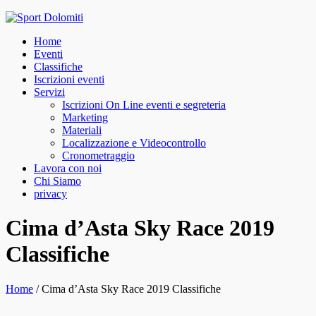
Skip
to
Home
content
Eventi
Classifiche
Iscrizioni eventi
Servizi
Iscrizioni On Line eventi e segreteria
Marketing
Materiali
Localizzazione e Videocontrollo
Cronometraggio
Lavora con noi
Chi Siamo
privacy
facebook
instagram
Cima d’Asta Sky Race 2019
Classifiche
Home
/
Cima d’Asta Sky Race 2019 Classifiche