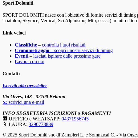
Sport Dolomiti
SPORT DOLOMITI nasce con l'obiettivo di fornire servizi di timing pr
Triathlon, Skyrace, Vertical, Sci Alpinismo, Mtb, ecc…) in tutto il terri
Link veloci
Classifiche
– controlla i tuoi risultati
Cronometraggio
– scopri i nostri servizi di timing
Eventi
– lasciati ispirare dalle prossime gare
Lavora con noi
Contatti
Iscriviti alla newsletter
Via Orzes, 148 - 32100 Belluno
📧 scrivici una e-mail
INFO SEGRETERIA ISCRIZIONI o PAGAMENTI
🏢 UFFICIO e WHATSAPP:
04371956745
📱 LAURA:
3290778889
facebook
instagram
© 2025 Sport Dolomiti snc di Zampieri L. e Sommacal C. - Via Orze