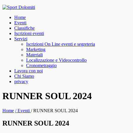
Skip
to
Home
content
Eventi
Classifiche
Iscrizioni eventi
Servizi
Iscrizioni On Line eventi e segreteria
Marketing
Materiali
Localizzazione e Videocontrollo
Cronometraggio
Lavora con noi
Chi Siamo
privacy
facebook
instagram
RUNNER SOUL 2024
Home
/
Eventi
/
RUNNER SOUL 2024
RUNNER SOUL 2024