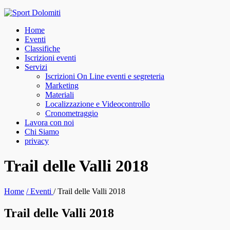
Skip
to
Home
content
Eventi
Classifiche
Iscrizioni eventi
Servizi
Iscrizioni On Line eventi e segreteria
Marketing
Materiali
Localizzazione e Videocontrollo
Cronometraggio
Lavora con noi
Chi Siamo
privacy
facebook
instagram
Trail delle Valli 2018
Home
/
Eventi
/
Trail delle Valli 2018
Trail delle Valli 2018