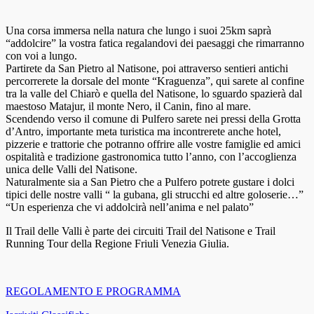
Una corsa immersa nella natura che lungo i suoi 25km saprà
“addolcire” la vostra fatica regalandovi dei paesaggi che rimarranno
con voi a lungo.
Partirete da San Pietro al Natisone, poi attraverso sentieri antichi
percorrerete la dorsale del monte “Kraguenza”, qui sarete al confine
tra la valle del Chiarò e quella del Natisone, lo sguardo spazierà dal
maestoso Matajur, il monte Nero, il Canin, fino al mare.
Scendendo verso il comune di Pulfero sarete nei pressi della Grotta
d’Antro, importante meta turistica ma incontrerete anche hotel,
pizzerie e trattorie che potranno offrire alle vostre famiglie ed amici
ospitalità e tradizione gastronomica tutto l’anno, con l’accoglienza
unica delle Valli del Natisone.
Naturalmente sia a San Pietro che a Pulfero potrete gustare i dolci
tipici delle nostre valli “ la gubana, gli strucchi ed altre goloserie…”
“Un esperienza che vi addolcirà nell’anima e nel palato”
Il Trail delle Valli è parte dei circuiti Trail del Natisone e Trail
Running Tour della Regione Friuli Venezia Giulia.
REGOLAMENTO E PROGRAMMA