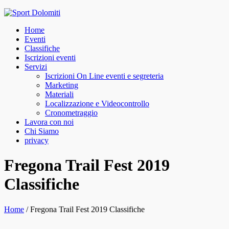
Skip
to
Home
content
Eventi
Classifiche
Iscrizioni eventi
Servizi
Iscrizioni On Line eventi e segreteria
Marketing
Materiali
Localizzazione e Videocontrollo
Cronometraggio
Lavora con noi
Chi Siamo
privacy
facebook
instagram
Fregona Trail Fest 2019
Classifiche
Home
/
Fregona Trail Fest 2019 Classifiche