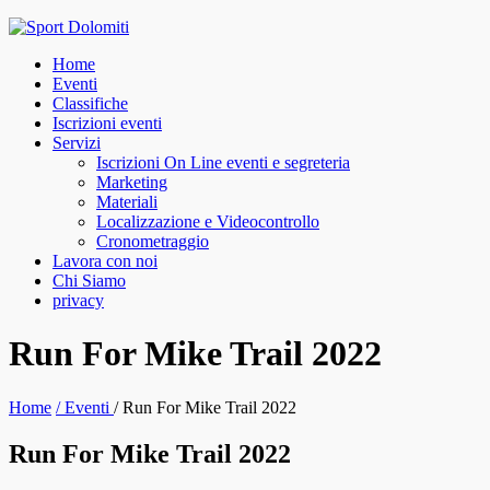
Skip
to
Home
content
Eventi
Classifiche
Iscrizioni eventi
Servizi
Iscrizioni On Line eventi e segreteria
Marketing
Materiali
Localizzazione e Videocontrollo
Cronometraggio
Lavora con noi
Chi Siamo
privacy
facebook
instagram
Run For Mike Trail 2022
Home
/
Eventi
/
Run For Mike Trail 2022
Run For Mike Trail 2022