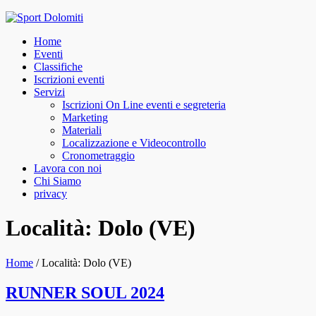
Skip
to
Home
content
Eventi
Classifiche
Iscrizioni eventi
Servizi
Iscrizioni On Line eventi e segreteria
Marketing
Materiali
Localizzazione e Videocontrollo
Cronometraggio
Lavora con noi
Chi Siamo
privacy
facebook
instagram
Località: Dolo (VE)
Home
/
Località: Dolo (VE)
RUNNER SOUL 2024