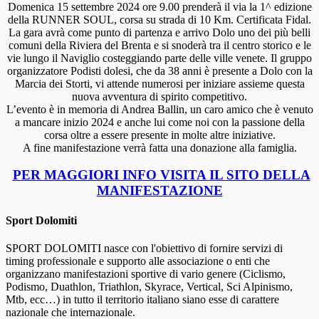
Domenica 15 settembre 2024 ore 9.00 prenderà il via la 1^ edizione
della RUNNER SOUL, corsa su strada di 10 Km. Certificata Fidal.
La gara avrà come punto di partenza e arrivo Dolo uno dei più belli
comuni della Riviera del Brenta e si snoderà tra il centro storico e le
vie lungo il Naviglio costeggiando parte delle ville venete. Il gruppo
organizzatore Podisti dolesi, che da 38 anni è presente a Dolo con la
Marcia dei Storti, vi attende numerosi per iniziare assieme questa
nuova avventura di spirito competitivo.
L’evento è in memoria di Andrea Ballin, un caro amico che è venuto
a mancare inizio 2024 e anche lui come noi con la passione della
corsa oltre a essere presente in molte altre iniziative.
A fine manifestazione verrà fatta una donazione alla famiglia.
PER MAGGIORI INFO VISITA IL SITO DELLA
MANIFESTAZIONE
Sport Dolomiti
SPORT DOLOMITI nasce con l'obiettivo di fornire servizi di
timing professionale e supporto alle associazione o enti che
organizzano manifestazioni sportive di vario genere (Ciclismo,
Podismo, Duathlon, Triathlon, Skyrace, Vertical, Sci Alpinismo,
Mtb, ecc…) in tutto il territorio italiano siano esse di carattere
nazionale che internazionale.