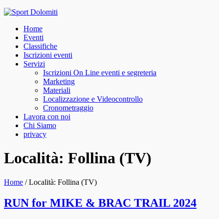
Skip
to
Home
content
Eventi
Classifiche
Iscrizioni eventi
Servizi
Iscrizioni On Line eventi e segreteria
Marketing
Materiali
Localizzazione e Videocontrollo
Cronometraggio
Lavora con noi
Chi Siamo
privacy
facebook
instagram
Località: Follina (TV)
Home
/
Località: Follina (TV)
RUN for MIKE & BRAC TRAIL 2024