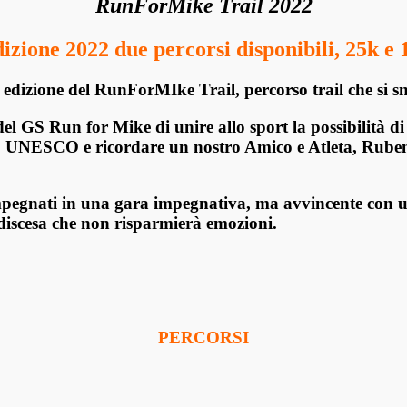
RunForMike Trail 2022
izione 2022 due percorsi disponibili, 25k e 
 edizione del RunForMIke Trail,
percorso trail
che si s
 del GS Run for Mike
di unire allo sport la possibilità 
onio UNESCO e
ricordare un nostro Amico e Atleta, Rub
 impegnati in una gara impegnativa, ma
avvincente con u
discesa che non risparmierà emozioni.
PERCORSI